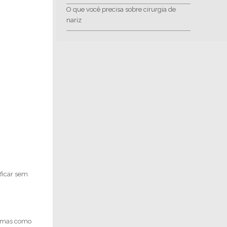
O que você precisa sobre cirurgia de
nariz
 ficar sem
lemas como