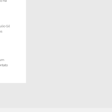
to na
lio Gil
os
 um
ntato