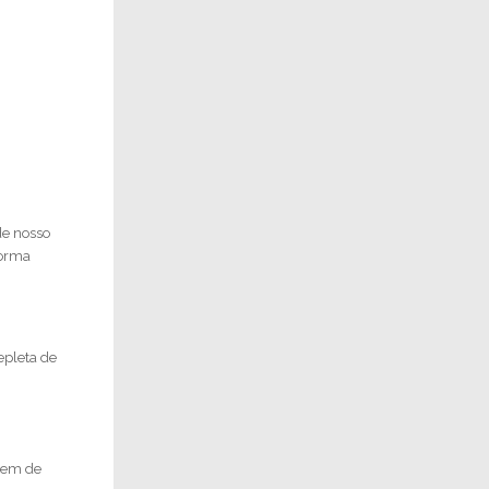
de nosso
forma
epleta de
mem de