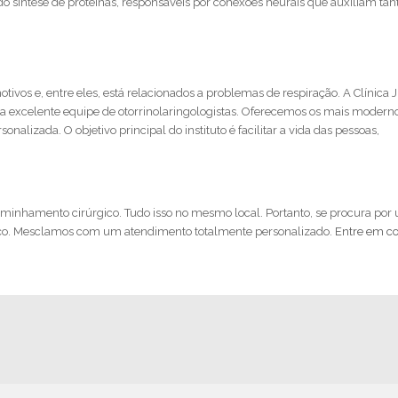
o síntese de proteínas, responsáveis por conexões neurais que auxiliam tan
vos e, entre eles, está relacionados a problemas de respiração. A Clínica Ju
 uma excelente equipe de otorrinolaringologistas. Oferecemos os mais modern
nalizada. O objetivo principal do instituto é facilitar a vida das pessoas,
aminhamento cirúrgico. Tudo isso no mesmo local. Portanto, se procura por
erviço. Mesclamos com um atendimento totalmente personalizado.
Entre em co