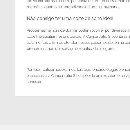
forma correta. Isso ocorre por conta de um processo chamad
memória, quanto no aprendizado de um ser humano.
Não consigo ter uma noite de sono ideal
Problemas na hora de dormir podem ocorrer por diversos moti
pode lhe auxiliar nessa situação. A Clínica Julio Gil conta
tratamentos, a fim de atender nossos pacientes de forma perso
proporcionando um serviço de qualidade e seguro.
Por isso, realizamos exames, terapias fonoaudiólogas e enc
especialista, a Clínica Julio Gil dispõe de um excelente s
conosco.