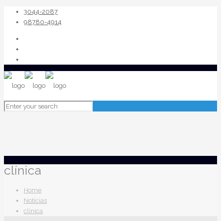
3044-2087
98780-4914
clínica
Home
Notícias
clínica