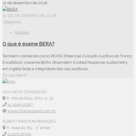
12 de dezembro de 2018
12 DE DEZEMBRO DE 2018
Categories
Notícias
O que é exame BERA?
Também conhecido como PEATE (Potencial Evocado Auditivo do Tronco
Encefálico), o exame BERA (Brainstem Evoked Response Audiometry,
em inglês) testa a integridade das vias auditivas.
Do you like it?
VILA NOVA CONCEIÇÃO
R. Afonso Braz, 864, cj. 32
11 3044-2087
www.clinicajuliogil.com.br
ALBERT EINSTEIN PERDIZES
R. Apiacás, 85 – 3° andar
11 2151-8709