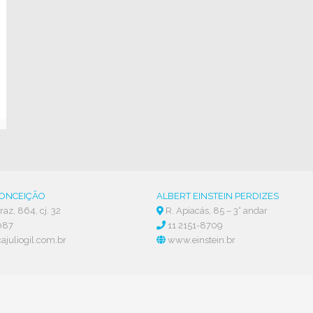
CONCEIÇÃO
ALBERT EINSTEIN PERDIZES
az, 864, cj. 32
R. Apiacás, 85 – 3° andar
087
11 2151-8709
ajuliogil.com.br
www.einstein.br