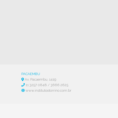
PACAEMBU
Av. Pacaembu, 1419
11 3257 0848
/
3666 2625
www.institutootorrino.com.br