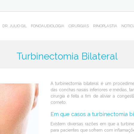
(CURRENT)
DR. JULIO GIL
FONOAUDIOLOGIA
CIRURGIAS
RINOPLASTIA
NOTIC
Turbinectomia Bilateral
A turbinectomia bilateral é um procedime
das conchas nasais inferiores e médias, 
cirurgia é feita a fim de aliviar a conges
corneto.
Em que casos a turbinectomia b
Existem diversas razões em que a turbin
para pacientes que sofrem com inflamaçõe