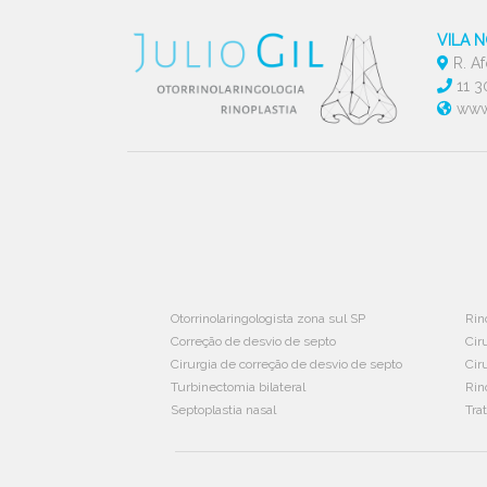
VILA 
R. Af
11 
www.
Otorrinolaringologista zona sul SP
Rin
Correção de desvio de septo
Cir
Cirurgia de correção de desvio de septo
Cir
Turbinectomia bilateral
Rin
Septoplastia nasal
Tra