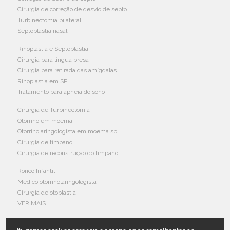
Cirurgia de correção de desvio de septo
Turbinectomia bilateral
Septoplastia nasal
Rinoplastia e Septoplastia
Cirurgia para língua presa
Cirurgia para retirada das amígdalas
Rinoplastia em SP
Tratamento para apneia do sono
Cirurgia de Turbinectomia
Otorrino em moema
Otorrinolaringologista em moema sp
Cirurgia de tímpano
Cirurgia de reconstrução do tímpano
Ronco Infantil
Médico otorrinolaringologista
Cirurgia de otoplastia
VER MAIS