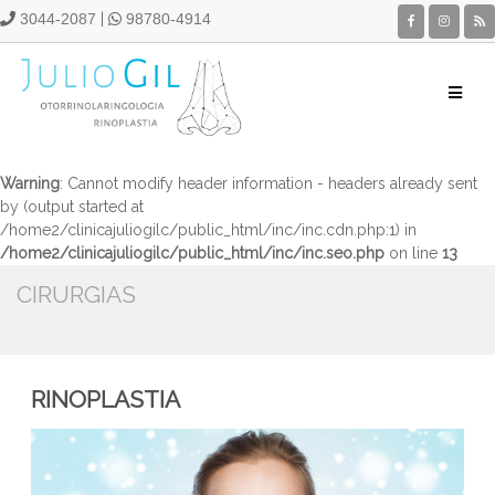
3044-2087
|
98780-4914
Warning
: Cannot modify header information - headers already sent
by (output started at
/home2/clinicajuliogilc/public_html/inc/inc.cdn.php:1) in
/home2/clinicajuliogilc/public_html/inc/inc.seo.php
on line
13
CIRURGIAS
RINOPLASTIA