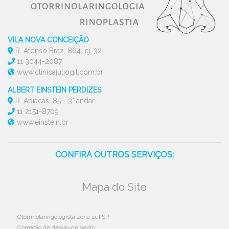
VILA NOVA CONCEIÇÃO
R. Afonso Braz, 864, cj. 32
11 3044-2087
www.clinicajuliogil.com.br
ALBERT EINSTEIN PERDIZES
R. Apiacás, 85 - 3° andar
11 2151-8709
www.einstein.br
CONFIRA OUTROS SERVIÇOS:
Mapa do Site
Otorrinolaringologista zona sul SP
Correção de desvio de septo