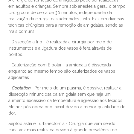
A cirurgia de remoção de amigdalas pode ser realizadas
em adultos e crianças. Sempre sob anestesia geral, o tempo
cirúrgico é de cerca de 30 minutos, independente da
realização da cirurgia das adenóides junto. Existem diversas
técnicas cirúrgicas para a remoção de amigdalas, sendo as
mais comuns:
- Dissecção a frio - é realizada a cirurgia por meio de
instrumentos e a ligadura dos vasos é feita através de
pontos.
- Cauterização com Bipolar - a amígdala é dissecada
enquanto ao mesmo tempo são cauterizados os vasos
adjacentes.
-
Coblation
- Por meio de um plasma, é possível realizar a
dissecção minunciosa da amigdala sem que haja um
aumento excessivo da temperatura e agressão aos tecidos.
Melhor pós operatório inicial devido a menor quantidade de
dor.
Septoplastia e Turbinectomia - Cirurgia que vem sendo
cada vez mais realizada devido à grande prevalência de